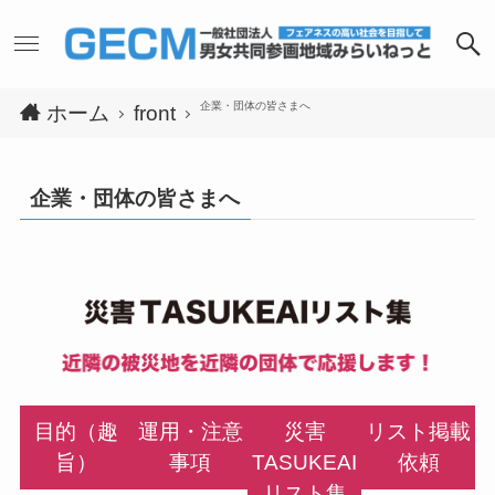
企業・団体の皆さまへ
ホーム
front
企業・団体の皆さまへ
目的（趣
運用・注意
災害
リスト掲載
旨）
事項
TASUKEAI
依頼
リスト集